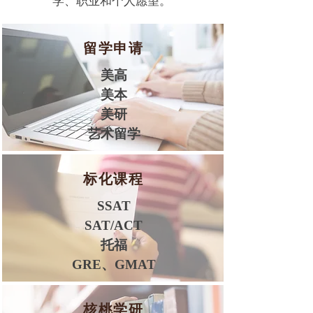
学、职业和个人愿望。
留学申请
美高
美本
​美研
​艺术留学
标化课程
SSAT
SAT/ACT
托福
​GRE、GMAT
核桃学研