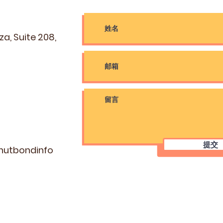
a, Suite 208,
提交
tbondinfo