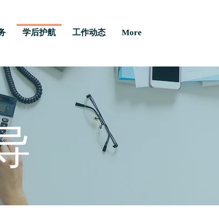
务
学后护航
工作动态
More
导