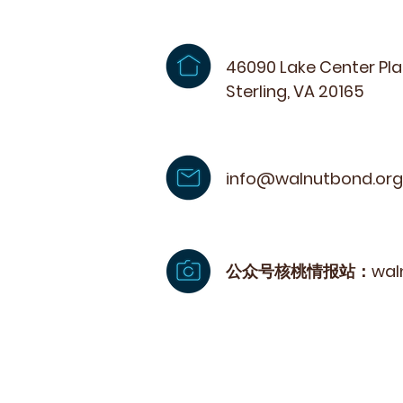
46090 Lake Center Plaz
Sterling, VA 20165
info@walnutbond.org
​公众号核桃情报站：walnu